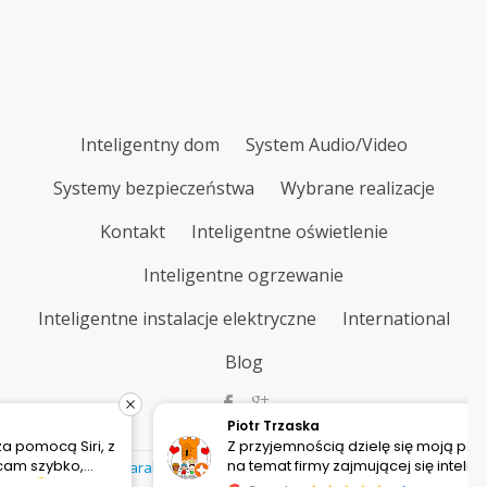
SECONDARY
Inteligentny dom
System Audio/Video
MENU
Systemy bezpieczeństwa
Wybrane realizacje
Kontakt
Inteligentne oświetlenie
Inteligentne ogrzewanie
Inteligentne instalacje elektryczne
International
Blog
Piotr Trzaska
Z przyjemnością dzielę się moją pozytywną opinią
na temat firmy zajmującej się inteligentnymi
Parallax One
powered by
WordPress
domami. Ich profesjonalizm i zaangażowanie w