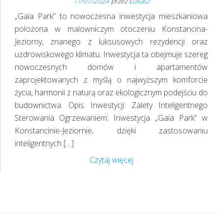
17/07/2024
przez
Łukasz
D
„Gaia Park” to nowoczesna inwestycja mieszkaniowa
położona w malowniczym otoczeniu Konstancina-
Jeziorny, znanego z luksusowych rezydencji oraz
uzdrowiskowego klimatu. Inwestycja ta obejmuje szereg
nowoczesnych domów i apartamentów
zaprojektowanych z myślą o najwyższym komforcie
życia, harmonii z naturą oraz ekologicznym podejściu do
budownictwa. Opis Inwestycji: Zalety Inteligentnego
Sterowania Ogrzewaniem: Inwestycja „Gaia Park” w
Konstancinie-Jeziornie, dzięki zastosowaniu
inteligentnych […]
Inteligentny
Czytaj więcej
dom
w
„Gaia
Park”