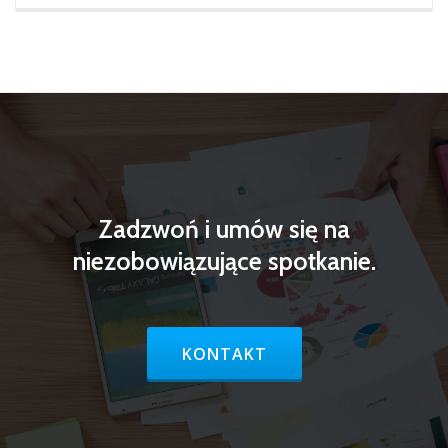
Zadzwoń i umów się na
niezobowiązujące spotkanie.
HEADER BUTTON LABEL:KONT
KONTAKT