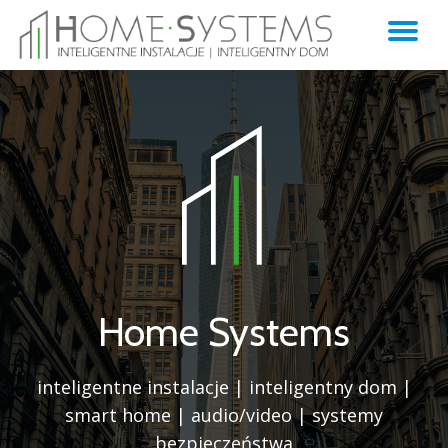
TO
Skip
to
NA
content
Home Systems
inteligentne instalacje | inteligentny dom |
smart home | audio/video | systemy
bezpieczeństwa