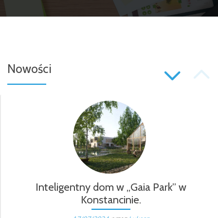
P
Nowości
S
N
Inteligentny dom w „Gaia Park” w
Konstancinie.