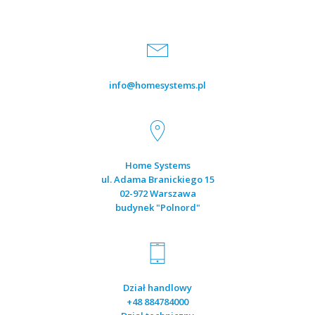
w
Konstancinie.
info@homesystems.pl
Home Systems
ul. Adama Branickiego 15
02-972 Warszawa
budynek "Polnord"
Dział handlowy
+48 884784000