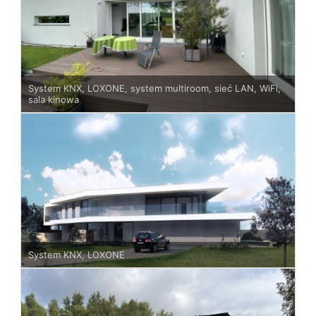
System KNX, LOXONE, system multiroom, sieć LAN, WiFi,
sala kinowa
System KNX, LOXONE