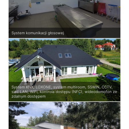
System komunikacji głosowej
System KNX, LOXONE, system multiroom, SSWiN, CCTV,
sieć LAN, WiFi, kontrola dostępu (NFC), wideodomofon ze
zdalnym dostępem