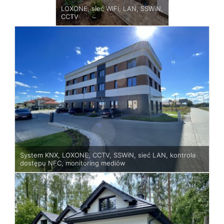
LOXONE, sieć WiFi, LAN, SSWiN,
CCTV
System KNX, LOXONE, CCTV, SSWiN, sieć LAN, kontrola
dostępu NFC, monitoring mediów