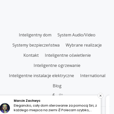
SECONDARY
Inteligentny dom
System Audio/Video
MENU
Systemy bezpieczeństwa
Wybrane realizacje
Kontakt
Inteligentne oświetlenie
Inteligentne ogrzewanie
Inteligentne instalacje elektryczne
International
Blog
hwyc
Piotr Trzaska
cały dom sterowanie za pomocą Siri, z
Z przyjemnośc
ejsca na ziemi ✌
Polecam szybko,
na temat firmy
Parallax One
powered by
WordPress