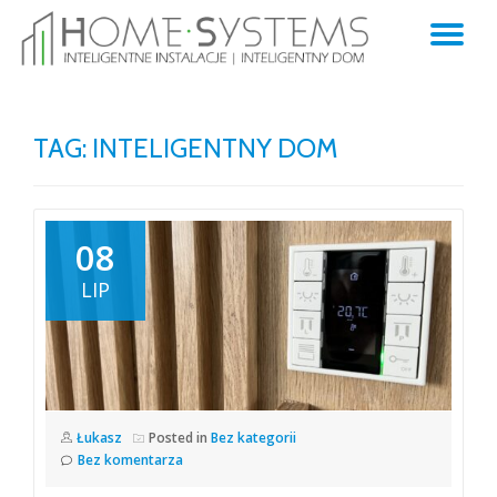
TO
Skip
to
NA
content
TAG:
INTELIGENTNY DOM
08
LIP
Łukasz
Posted in
Bez kategorii
Bez komentarza