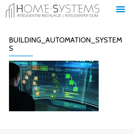
TO
Skip
to
NA
content
BUILDING_AUTOMATION_SYSTEM
S