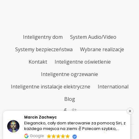
SECONDARY
Inteligentny dom
System Audio/Video
MENU
Systemy bezpieczeństwa
Wybrane realizacje
Kontakt
Inteligentne oświetlenie
Inteligentne ogrzewanie
Inteligentne instalacje elektryczne
International
Blog
Marcin Zachwyc
Elegancko, cały dom sterowanie za pomocą Siri, z
każdego miejsca na ziemi ✌
Polecam szybko,
Parallax One
powered by
WordPress
sprawnie i w rozsądnych pieniądzach.
Google